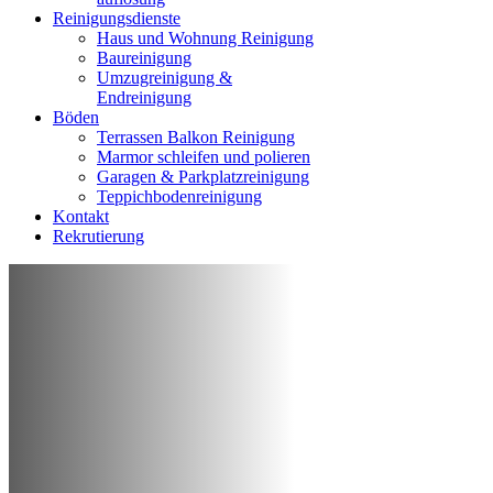
Reinigungsdienste
Haus und Wohnung Reinigung
Baureinigung
Umzugreinigung &
Endreinigung
Böden
Terrassen Balkon Reinigung
Marmor schleifen und polieren
Garagen & Parkplatzreinigung
Teppichbodenreinigung
Kontakt
Rekrutierung
REINIGUNG VON WOHNUNG, HAUS,
GESCHÄFT
Professionelle
Reinigungsfirma
Bielefeld